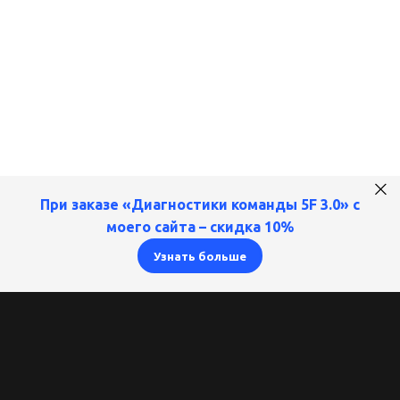
При заказе «
Диагностики команды 5F 3.0
» с
моего сайта –
cкидка 10%
Узнать больше