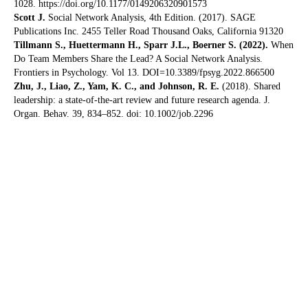
1028. https://doi.org/10.1177/0149206320901573
Scott J.
Social Network Analysis, 4th Edition. (2017). SAGE
Publications Inc. 2455 Teller Road Thousand Oaks, California 91320
Tillmann S., Huettermann H., Sparr J.L., Boerner S. (2022).
When
Do Team Members Share the Lead? A Social Network Analysis.
Frontiers in Psychology. Vol 13. DOI=10.3389/fpsyg.2022.866500
Zhu, J., Liao, Z., Yam, K. C., and Johnson, R. E.
(2018). Shared
leadership: a state-of-the-art review and future research agenda. J.
Organ. Behav. 39, 834–852. doi: 10.1002/job.2296