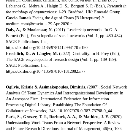
research: Confusions, criticisms, and controversies. In Brass D. J.,
Labianca G., Mehra A., Halgin D. S., Borgatti S. P. (Eds.),
Research in
the sociology of organizations
: 1-29. Bradford, UK: Emerald Group.
Cascio Jamais
Facing the Age of Chaos [В Интернете] //
medium.com/@cascio. - 29 Apr 2020 г
Daly, A., & Moolenaar, N.
(2011). Leadership networks. In G. A.
Barnett (Ed.), Encyclopedia of social networks (Vol. 1, pp. 480-484).
SAGE Publications, Inc.,
https://dx.doi.org/10.4135/9781412994170.n190
Froehlich, D., & Längler, M.
(2022). Centrality. In B. Frey (Ed.),
The SAGE encyclopedia of research design (Vol. 1, pp. 189-189).
SAGE Publications, Inc.,
https://dx.doi.org/10.4135/9781071812082.n77
Ogilvie, Kristie & Assimakopoulos, Dimitris.
(2007). Social Network
Analysis Of Team Dynamics And Intraorganizational Development In
An Aerospace Firm. International Federation for Information
Processing Digital Library; Establishing The Foundation Of
Collaborative Networks;. 243. 10.1007/978-0-387-73798-0_44.
Park, S., Grosser, T. J., Roebuck, A. A., & Mathieu, J. E.
(2020).
Understanding Work Teams From a Network Perspective: A Review
and Future Research Directions. Journal of Management, 46(6), 1002–