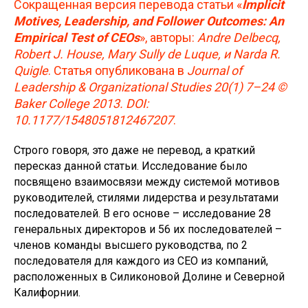
Сокращенная версия перевода статьи «
Implicit
Motives, Leadership, and Follower Outcomes: An
Empirical Test of CEOs
», авторы:
Andre Delbecq,
Robert J. House, Mary Sully de Luque, и Narda R.
Quigle
. Статья опубликована в
Journal of
Leadership & Organizational Studies 20(1) 7–24 ©
Baker College 2013. DOI:
10.1177/1548051812467207
.
Строго говоря, это даже не перевод, а краткий
пересказ данной статьи. Исследование было
посвящено взаимосвязи между системой мотивов
руководителей, стилями лидерства и результатами
последователей. В его основе – исследование 28
генеральных директоров и 56 их последователей –
членов команды высшего руководства, по 2
последователя для каждого из СЕО из компаний,
расположенных в Силиконовой Долине и Северной
Калифорнии.