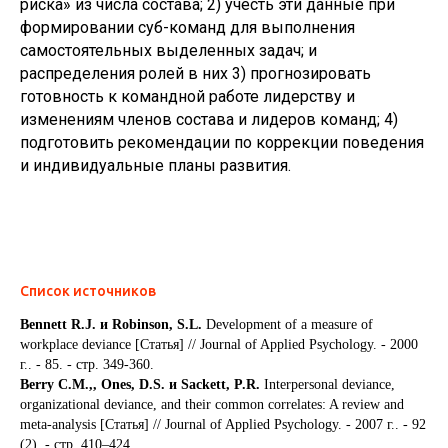
риска» из числа состава; 2) учесть эти данные при
формировании суб-команд для выполнения
самостоятельных выделенных задач; и
распределения ролей в них 3) прогнозировать
готовность к командной работе лидерству и
изменениям членов состава и лидеров команд; 4)
подготовить рекомендации по коррекции поведения
и индивидуальные планы развития.
Список источников
Bennett R.J. и Robinson, S.L.
Development of a measure of
workplace deviance [Статья] // Journal of Applied Psychology. - 2000
г.. - 85. - стр. 349-360.
Berry C.M.,, Ones, D.S. и Sackett, P.R.
Interpersonal deviance,
organizational deviance, and their common correlates: A review and
meta-analysis [Статья] // Journal of Applied Psychology. - 2007 г.. - 92
(2). - стр. 410–424.