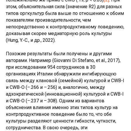
этом, объяснительная сила (значение R2) для разных
типов оргкультур была выше по отношению к обоим
показателям производительности, чем
непосредственно к контрпродуктивному поведению,
доказывая скорее медиаторную роль культуры
(Hung, Y.-C., и др., 2022).
Похожие результаты были получены и другими
авторами. Например (Giovanni Di Stefano, et al., 2017),
при исследовании 954 сотрудников в 30
организациях Италии обнаружили ингибирующую
связь между клановой (семейной) культурой и CWB-I
и CWB-O (–.266 и –.256) и, аналогично, между
адхократической (инновационной) культурой и CWB-I
и CWB-O (–.237 и –.308). Одним из вариантов
объяснения влияния именно этих типов культур на
контрпродуктивное поведение было то, что обе
культуры разделяют ценности гибкости, чуткости,
сотрудничества. В свою очередь, эти