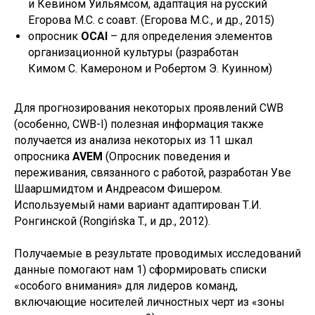
и Кевином Уильямсом, адаптация на русский
Егорова М.С. с соавт. (Егорова М.С., и др., 2015)
опросник
OCAI
– для определения элементов
организационной культуры (разработан
Кимом С. Камероном и Робертом Э. Куинном)
Для прогнозирования некоторых проявлений CWB
(особенно, CWB-I) полезная информация также
получается из анализа некоторых из 11 шкал
опросника
AVEM
(Опросник поведения и
переживания, связанного с работой, разработан Уве
Шааршмидтом и Андреасом Фишером.
Используемый нами вариант адаптирован Т.И.
Ронгинской (Rongińska T., и др., 2012).
Получаемые в результате проводимых исследований
данные помогают нам 1) сформировать списки
«особого внимания» для лидеров команд,
включающие носителей личностных черт из «зоны