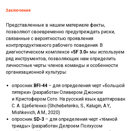
Заключение
Представленные в нашем материале факты,
позволяют своевременно предупреждать риски,
связанные с вероятностью проявления
контрпродуктивного рабочего поведения. В
диагностическом комплексе
«5F 3.0»
мы используем
ряд инструментов, позволяющих нам определить
личностные черты членов команды и особенности
организационной культуры:
опросник
BFI-44
– для определения черт «большой
пятерки» (разработан Оливером Джоном
и Кристофером Сото. На русский язык адаптирован
С. А. Щебетенко (Shchebetenko, S., Kalugin, A.Y.,
Mishkevich, A.M., 2020)
опросник
SD-3
– для определения черт «тёмной
триады» (разработан Делроем Полхусом