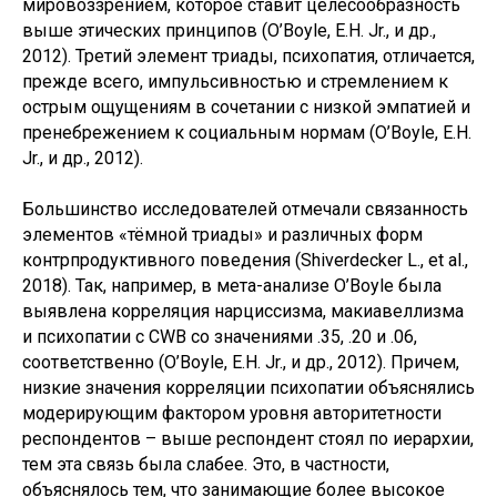
мировоззрением, которое ставит целесообразность
выше этических принципов (O’Boyle, E.H. Jr., и др.,
2012). Третий элемент триады, психопатия, отличается,
прежде всего, импульсивностью и стремлением к
острым ощущениям в сочетании с низкой эмпатией и
пренебрежением к социальным нормам (O’Boyle, E.H.
Jr., и др., 2012).
Большинство исследователей отмечали связанность
элементов «тёмной триады» и различных форм
контрпродуктивного поведения (Shiverdecker L., et al.,
2018). Так, например, в мета-анализе O’Boyle была
выявлена корреляция нарциссизма, макиавеллизма
и психопатии с CWB со значениями .35, .20 и .06,
соответственно (O’Boyle, E.H. Jr., и др., 2012). Причем,
низкие значения корреляции психопатии объяснялись
модерирующим фактором уровня авторитетности
респондентов – выше респондент стоял по иерархии,
тем эта связь была слабее. Это, в частности,
объяснялось тем, что занимающие более высокое