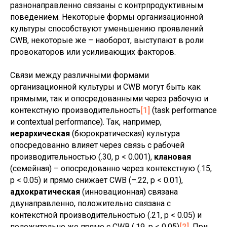
разнонаправленно связаны с контрпродуктивным
поведением. Некоторые формы организационной
культуры способствуют уменьшению проявлений
CWB, некоторые же – наоборот, выступают в роли
провокаторов или усиливающих факторов.
Связи между различными формами
организационной культуры и CWB могут быть как
прямыми, так и опосредованными через рабочую и
контекстную производительность
[1]
(task performance
и contextual performance). Так, например,
иерархическая
(бюрократическая) культура
опосредованно влияет через связь с рабочей
производительностью (.30, p < 0.001),
клановая
(семейная) – опосредованно через контекстную (.15,
p < 0.05) и прямо снижает CWB (–.22, p < 0.01),
адхократическая
(инновационная) связана
двунаправленно, положительно связана с
контекстной производительностью (.21, p < 0.05) и
положительно же прямо с CWB (.19, p < 0.05)
[2]
. При