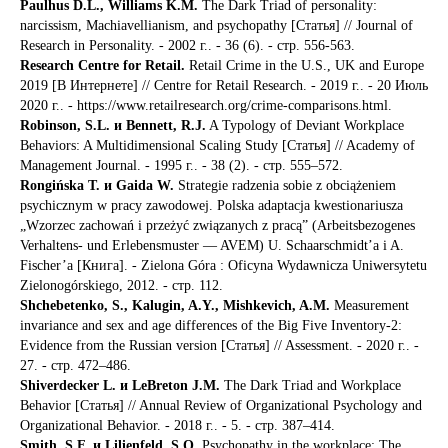
Paulhus D.L., Williams K.M.
The Dark Triad of personality:
narcissism, Machiavellianism, and psychopathy [Статья] // Journal of
Research in Personality. - 2002 г.. - 36 (6). - стр. 556-563.
Research Centre for Retail.
Retail Crime in the U.S., UK and Europe
2019 [В Интернете] // Centre for Retail Research. - 2019 г.. - 20 Июль
2020 г.. - https://www.retailresearch.org/crime-comparisons.html.
Robinson, S.L. и Bennett, R.J.
A Typology of Deviant Workplace
Behaviors: A Multidimensional Scaling Study [Статья] // Academy of
Management Journal. - 1995 г.. - 38 (2). - стр. 555–572.
Rongińska T. и Gaida W.
Strategie radzenia sobie z obciążeniem
psychicznym w pracy zawodowej. Polska adaptacja kwestionariusza
„Wzorzec zachowań i przeżyć związanych z pracą” (Arbeitsbezogenes
Verhaltens- und Erlebensmuster — AVEM) U. Schaarschmidt’a i A.
Fischer’a [Книга]. - Zielona Góra : Oficyna Wydawnicza Uniwersytetu
Zielonogórskiego, 2012. - стр. 112.
Shchebetenko, S., Kalugin, A.Y., Mishkevich, A.M.
Measurement
invariance and sex and age differences of the Big Five Inventory-2:
Evidence from the Russian version [Статья] // Assessment. - 2020 г.. -
27. - стр. 472–486.
Shiverdecker L. и LeBreton J.M.
The Dark Triad and Workplace
Behavior [Статья] // Annual Review of Organizational Psychology and
Organizational Behavior. - 2018 г.. - 5. - стр. 387–414.
Smith, S.F. и Lilienfeld, S.O.
Psychopathy in the workplace: The