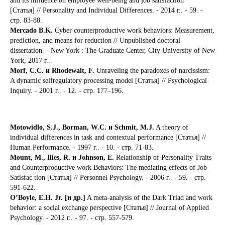
and its influence on employee well-being and job satisfaction
[Статья] // Personality and Individual Differences. - 2014 г.. - 59. -
стр. 83-88.
Mercado B.K.
Cyber counterproductive work behaviors: Measurement,
prediction, and means for reduction // Unpublished doctoral
dissertation. - New York : The Graduate Center, City University of New
York, 2017 г..
Morf, C.C. и Rhodewalt, F.
Unraveling the paradoxes of narcissism:
A dynamic selfregulatory processing model [Статья] // Psychological
Inquiry. - 2001 г.. - 12. - стр. 177–196.
Motowidlo, S.J., Borman, W.C. и Schmit, M.J.
A theory of
individual differences in task and contextual performance [Статья] //
Human Performance. - 1997 г.. - 10. - стр. 71-83.
Mount, M., Ilies, R. и Johnson, E.
Relationship of Personality Traits
and Counterproductive work Behaviors: The mediating effects of Job
Satisfac tion [Статья] // Personnel Psychology. - 2006 г.. - 59. - стр.
591-622.
O’Boyle, E.H. Jr. [и др.]
A meta-analysis of the Dark Triad and work
behavior: a social exchange perspective [Статья] // Journal of Applied
Psychology. - 2012 г.. - 97. - стр. 557-579.