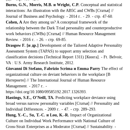
Burns, G.N., Morris, M.B. и Wright, C.P.
Conceptual and statistical
interactions: An illustration with the AB5C and CWBs [Статья] //
Journal of Business and Psychology. - 2014 г.. - 29. - стр. 47-60.
Cohen, A
Are they among us? A conceptual framework of the
relationship between the Dark Triad personality and counterproductive
work behaviors (CWBs) [Статья] // Human Resource Management
Review. - 2016 г.. - 26. - стр. 69-85.
Drasgow F. [и др.]
Development of the Tailored Adaptive Personality
Assessment System (TAPAS) to support army selection and
classification decisions (Technical Report 1311) [Книга]. - Ft. Belvoir,
VA : U.S. Army Research Institute, 2012.
Giovanni Di Stefano, Fabrizio Scrima и Emma Parry
The effect of
organizational culture on deviant behaviors in the workplace [В
Интернете] // The International Journal of Human Resource
Management. - 2017 г.. -
https://doi.org/10.1080/09585192.2017.1326393.
Hastings, S.E., O’Neill, TA.
Predicting workplace deviance using
broad versus narrow personality variables [Статья] // Personality and
Individual Differences. - 2009 г.. - 47. - стр. 289–293.
Hung, Y.-C., Su, T.-C. и Lou, K.-R.
Impact of Organizational
Culture on Individual Work Performance with National Culture of
Cross-Strait Enterprises as a Moderator [Статья] // Sustainability. -