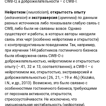
CWB-O, а доброжелательности – с CWB-I.
Нейротизм
(
neuroticism
),
открытость опыту
(
extraversion
) и
экстраверсия
(
openness
) по данным
разных источников либо показывали слабую связь с
CWB, либо были не связаны вовсе. Однако
существуют и работы, в которых авторы находили
связь этих черт (особенно нейротизма и открытости)
с контрпродуктивным поведением. Так, например,
при изучении 144 работников гостиничного бизнеса
была обнаружена связь CWB-O с
доброжелательностью, нейротизмом и открытостью
опыту (–.41, .32 и .13, соответственно), а CWB-I – с
нейротизмом же, открытостью, экстраверсией и
доброжелательностью (.26, .21, –.19 и .46,) (Kozako,
I.N., и др., 2013). Возможно, это было связано с
особенностями гостиничного бизнеса, требующими
от персонала активности, открытости,
стрессоустойчивости. Не исключено, что
эмоциональная нестабильность (нейротизм),