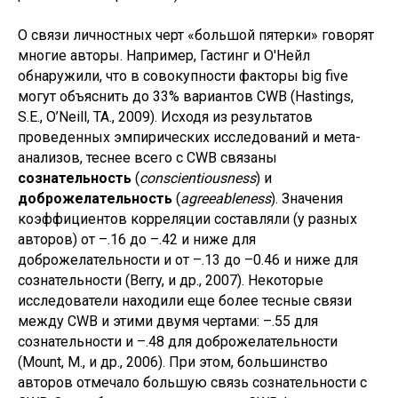
О связи личностных черт «большой пятерки» говорят
многие авторы. Например, Гастинг и О'Нейл
обнаружили, что в совокупности факторы big five
могут объяснить до 33% вариантов CWB (Hastings,
S.E., O’Neill, TA., 2009). Исходя из результатов
проведенных эмпирических исследований и мета-
анализов, теснее всего с CWB связаны
сознательность
(
conscientiousness
) и
доброжелательность
(
agreeableness
). Значения
коэффициентов корреляции составляли (у разных
авторов) от –.16 до –.42 и ниже для
доброжелательности и от –.13 до –0.46 и ниже для
сознательности (Berry, и др., 2007). Некоторые
исследователи находили еще более тесные связи
между CWB и этими двумя чертами: –.55 для
сознательности и –.48 для доброжелательности
(Mount, M., и др., 2006). При этом, большинство
авторов отмечало большую связь сознательности с