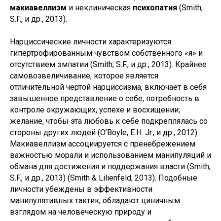
макиавеллизм
и неклиническая
психопатия
(Smith,
S.F., и др., 2013).
Нарциссические личности характеризуются
гипертрофированным чувством собственного «я» и
отсутствием эмпатии (Smith, S.F., и др., 2013). Крайнее
самовозвеличивание, которое является
отличительной чертой нарциссизма, включает в себя
завышенное представление о себе; потребность в
контроле окружающих, успехе и восхищении;
желание, чтобы эта любовь к себе подкреплялась со
стороны других людей (O’Boyle, E.H. Jr., и др., 2012).
Макиавеллизм ассоциируется с пренебрежением
важностью морали и использованием манипуляций и
обмана для достижения и поддержания власти (Smith,
S.F., и др., 2013) (Smith & Lilienfeld, 2013). Подобные
личности убеждены в эффективности
манипулятивных тактик, обладают циничным
взглядом на человеческую природу и