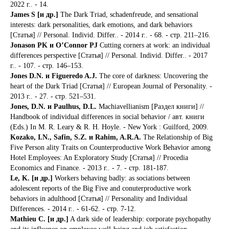
2022 г.. - 14.
James S [и др.]
The Dark Triad, schadenfreude, and sensational
interests: dark personalities, dark emotions, and dark behaviors
[Статья] // Personal. Individ. Differ.. - 2014 г.. - 68. - стр. 211–216.
Jonason PK и O’Connor PJ
Cutting corners at work: an individual
differences perspective [Статья] // Personal. Individ. Differ.. - 2017
г.. - 107. - стр. 146–153.
Jones D.N. и Figueredo A.J.
The core of darkness: Uncovering the
heart of the Dark Triad [Статья] // European Journal of Personality. -
2013 г.. - 27. - стр. 521–531.
Jones, D.N. и Paulhus, D.L.
Machiavellianism [Раздел книги] //
Handbook of individual differences in social behavior / авт. книги
(Eds.) In M. R. Leary & R. H. Hoyle. - New York : Guilford, 2009.
Kozako, I.N., Safin, S.Z. и Rahim, A.R.A.
The Relationship of Big
Five Person ality Traits on Counterproductive Work Behavior among
Hotel Employees: An Exploratory Study [Статья] // Procedia
Economics and Finance. - 2013 г.. - 7. - стр. 181-187.
Le, K. [и др.]
Workers behaving badly: as sociations between
adolescent reports of the Big Five and conuterproductive work
behaviors in adulthood [Статья] // Personality and Individual
Differences. - 2014 г.. - 61-62. - стр. 7-12.
Mathieu C. [и др.]
A dark side of leadership: corporate psychopathy